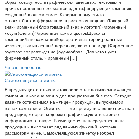
образ, совокупность графических, цветовых, текстовых и
прочих постоянных элементов идентифицирующих компанию,
созданный в одном стиле. К фирменному стилю
относят:Логотип(фирменная шрифтовая надпись)Товарный
знакФирменный блок(товарный знак + логотип)Фирменный
лозунг(слоган)Фирменная гамма цветовШрифты
компанииЛицо компанииКорпоративный герой(реальный
человек, вымышленный персонаж, животное и др.)Фирменное
звуковое сопровождение (аудиообраз). Для чего нужен
фирменный стиль. Фирменный […]
Читать полностью
Самоклеящаяся этикетка
В предыдущих статьях мы говорили о так называемом»лице»
компании и как оно важно для процветания бизнеса. Сегодня
давайте остановимся на «лице» продукции, выпускаемой
вашей компанией. Этикетка — это преимущественно печатная
продукция, которая содержит графическую и текстовую
информацию о товаре. Размещается непосредственно на
продукции и выполняет ряд важных функций, которые
рассмотрим ниже. Самоклеящуюся этикетку изобрел
американец […]