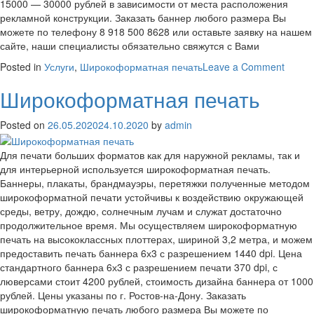
15000 — 30000 рублей в зависимости от места расположения
рекламной конструкции. Заказать баннер любого размера Вы
можете по телефону 8 918 500 8628 или оставьте заявку на нашем
сайте, наши специалисты обязательно свяжутся с Вами
on
Posted in
Услуги
,
Широкоформатная печать
Leave a Comment
Печат
Широкоформатная печать
банне
Posted on
26.05.2020
24.10.2020
by
admin
Для печати больших форматов как для наружной рекламы, так и
для интерьерной используется широкоформатная печать.
Баннеры, плакаты, брандмауэры, перетяжки полученные методом
широкоформатной печати устойчивы к воздействию окружающей
среды, ветру, дождю, солнечным лучам и служат достаточно
продолжительное время. Мы осуществляем широкоформатную
печать на высококлассных плоттерах, шириной 3,2 метра, и можем
предоставить печать баннера 6х3 с разрешением 1440 dpi. Цена
стандартного баннера 6х3 с разрешением печати 370 dpi, с
люверсами стоит 4200 рублей, стоимость дизайна баннера от 1000
рублей. Цены указаны по г. Ростов-на-Дону. Заказать
широкоформатную печать любого размера Вы можете по