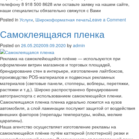
телефону 8 918 500 8628 или оставьте заявку на нашем сайте,
наши специалисты обязательно свяжутся с Вами
on
Posted in
Услуги
,
Широкоформатная печать
Leave a Comment
Широк
Самоклеящаяся пленка
печат
Posted on
26.05.2020
09.09.2020
by
admin
Реклама на самоклейющейся плёнке — используются при
оформлении витрин магазинов и торговых площадей,
брендирование стен в интерьере, изготовление лайтбоксов,
производство POS-материалов и подвесных рекламных
материалов (световые панели, стопперы, воблеры, перетяжки,
растяжки и т.д.). Широко распространено брендирование
автотранспорта с использованием самоклеющейся пленки.
Самоклеящаяся пленка пленка идеально ложится на кузов
автомобиля, а слой ламинации послужит защитой от воздействия
внешних факторов (перепады температуры, мойка, мелкие
царапины).
Наша агентство осуществляет изготовление рекламы на
самоклеющейся плёнке путём каттерной (плоттерной) резки и
широкоформатной печати. В зависимости от поставленной вами